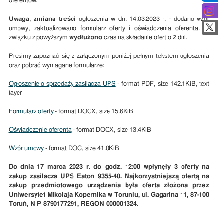
oferentów.
Uwaga
,
zmiana treści
ogłoszenia w dn. 14.03.2023 r. - dodano wzór
umowy, zaktualizowano formularz oferty i oświadczenia oferenta. W
związku z powyższym
wydłużono
czas na składanie ofert o 2 dni.
Prosimy zapoznać się z załączonym poniżej pełnym tekstem ogłoszenia
oraz pobrać wymagane formularze:
Ogłoszenie o sprzedaży zasilacza UPS
- format PDF, size 142.1KiB, text
layer
Formularz oferty
- format DOCX, size 15.6KiB
Oświadczenie oferenta
- format DOCX, size 13.4KiB
Wzór umowy
- format DOC, size 41.0KiB
Do dnia 17 marca 2023 r. do godz. 12:00 wpłynęły 3 oferty na
zakup zasilacza UPS Eaton 9355-40. Najkorzystniejszą ofertą na
zakup przedmiotowego urządzenia była oferta złożona przez
Uniwersytet Mikołaja Kopernika w Toruniu, ul. Gagarina 11, 87-100
Toruń, NIP 8790177291, REGON 000001324.