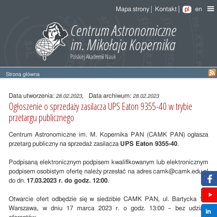
Mapa strony
Kontakt
pl
en
Strona główna
Treść
wpisu
Data utworzenia:
, Data archiwum:
28.02.2023
28.02.2023
Ogłoszenie o sprzedaży zasilacza UPS Eaton 9355-40 w trybie
przetargu publicznego
Centrum Astronomiczne im. M. Kopernika PAN (CAMK PAN) ogłasza
przetarg publiczny na sprzedaż zasilacza
UPS Eaton 9355-40
.
Podpisaną elektronicznym podpisem kwalifikowanym lub elektronicznym
podpisem osobistym ofertę należy przesłać na adres camk@camk.edu.pl
do dn.
17.03.2023 r. do godz. 12:00
.
Otwarcie ofert odbędzie się w siedzibie CAMK PAN, ul. Bartycka 18,
Warszawa, w dniu 17 marca 2023 r. o godz. 13:00 – bez udziału