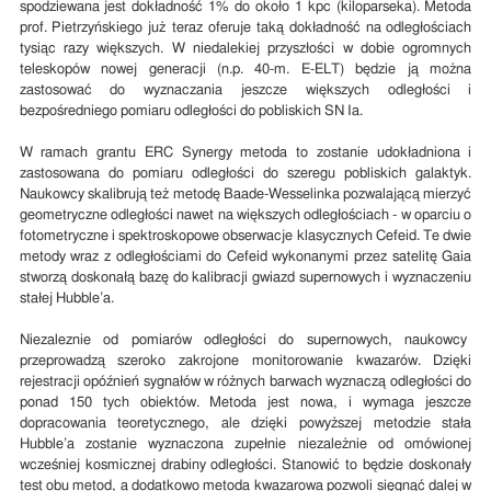
spodziewana jest dokładność 1% do około 1 kpc (kiloparseka). Metoda
prof. Pietrzyńskiego już teraz oferuje taką dokładność na odległościach
tysiąc razy większych. W niedalekiej przyszłości w dobie ogromnych
teleskopów nowej generacji (n.p. 40-m. E-ELT) będzie ją można
zastosować do wyznaczania jeszcze większych odległości i
bezpośredniego pomiaru odległości do pobliskich SN Ia.
W ramach grantu ERC Synergy metoda to zostanie udokładniona i
zastosowana do pomiaru odległości do szeregu pobliskich galaktyk.
Naukowcy skalibrują też metodę Baade-Wesselinka pozwalającą mierzyć
geometryczne odległości nawet na większych odległościach - w oparciu o
fotometryczne i spektroskopowe obserwacje klasycznych Cefeid. Te dwie
metody wraz z odległościami do Cefeid wykonanymi przez satelitę Gaia
stworzą doskonałą bazę do kalibracji gwiazd supernowych i wyznaczeniu
stałej Hubble’a.
Niezaleznie od pomiarów odległości do supernowych, naukowcy
przeprowadzą szeroko zakrojone monitorowanie kwazarów. Dzięki
rejestracji opóźnień sygnałów w różnych barwach wyznaczą odległości do
ponad 150 tych obiektów. Metoda jest nowa, i wymaga jeszcze
dopracowania teoretycznego, ale dzięki powyższej metodzie stała
Hubble’a zostanie wyznaczona zupełnie niezależnie od omówionej
wcześniej kosmicznej drabiny odległości. Stanowić to będzie doskonały
test obu metod, a dodatkowo metoda kwazarowa pozwoli sięgnąć dalej w