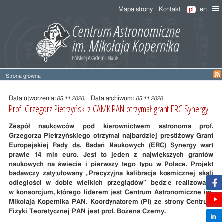
Mapa strony
Kontakt
pl
en
Strona główna
Treść
wpisu
Data utworzenia:
, Data archiwum:
05.11.2020
05.11.2020
Prof. Grzegorz Pietrzyński z CAMK PAN otrzymał grant ERC Synergy
Zespół naukowców pod kierownictwem astronoma prof.
Grzegorza Pietrzyńskiego otrzymał najbardziej prestiżowy Grant
Europejskiej Rady ds. Badań Naukowych (ERC) Synergy wart
prawie 14 mln euro. Jest to jeden z największych grantów
naukowych na świecie i pierwszy tego typu w Polsce. Projekt
badawczy zatytułowany „Precyzyjna kalibracja kosmicznej skali
odległości w dobie wielkich przeglądów” będzie realizowany
w konsorcjum, którego liderem jest Centrum Astronomiczne im.
Mikołaja Kopernika PAN. Koordynatorem (PI) ze strony Centrum
Fizyki Teoretycznej PAN jest prof. Bożena Czerny.