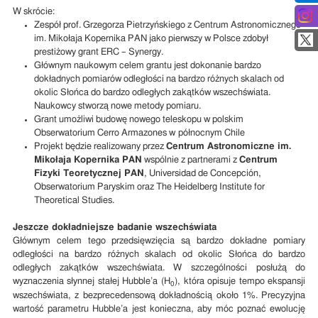
W skrócie:
Zespół prof. Grzegorza Pietrzyńskiego z Centrum Astronomicznego
im. Mikołaja Kopernika PAN jako pierwszy w Polsce zdobył
prestiżowy grant ERC – Synergy.
Głównym naukowym celem grantu jest dokonanie bardzo
dokładnych pomiarów odległości na bardzo różnych skalach od
okolic Słońca do bardzo odległych zakątków wszechświata.
Naukowcy stworzą nowe metody pomiaru.
Grant umożliwi budowę nowego teleskopu w polskim
Obserwatorium Cerro Armazones w północnym Chile
Projekt będzie realizowany przez
Centrum Astronomiczne im.
Mikołaja Kopernika PAN
wspólnie z partnerami z
Centrum
Fizyki Teoretycznej PAN
, Universidad de Concepción,
Obserwatorium Paryskim oraz The Heidelberg Institute for
Theoretical Studies.
Jeszcze dokładniejsze badanie wszechświata
Głównym celem tego przedsięwzięcia są bardzo dokładne pomiary
odległości na bardzo różnych skalach od okolic Słońca do bardzo
odległych zakątków wszechświata. W szczególności posłużą do
wyznaczenia słynnej stałej Hubble’a (H
), która opisuje tempo ekspansji
0
wszechświata, z bezprecedensową dokładnością około 1%. Precyzyjna
wartość parametru Hubble’a jest konieczna, aby móc poznać ewolucję