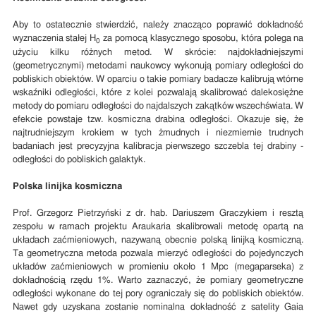
Aby to ostatecznie stwierdzić, należy znacząco poprawić dokładność
wyznaczenia stałej H
za pomocą klasycznego sposobu, która polega na
0
użyciu kilku różnych metod. W skrócie: najdokładniejszymi
(geometrycznymi) metodami naukowcy wykonują pomiary odległości do
pobliskich obiektów. W oparciu o takie pomiary badacze kalibrują wtórne
wskaźniki odległości, które z kolei pozwalają skalibrować dalekosiężne
metody do pomiaru odległości do najdalszych zakątków wszechświata. W
efekcie powstaje tzw. kosmiczna drabina odległości. Okazuje się, że
najtrudniejszym krokiem w tych żmudnych i niezmiernie trudnych
badaniach jest precyzyjna kalibracja pierwszego szczebla tej drabiny -
odległości do pobliskich galaktyk.
Polska linijka kosmiczna
Prof. Grzegorz Pietrzyński z dr. hab. Dariuszem Graczykiem i resztą
zespołu w ramach projektu Araukaria skalibrowali metodę opartą na
układach zaćmieniowych, nazywaną obecnie polską linijką kosmiczną.
Ta geometryczna metoda pozwala mierzyć odległości do pojedynczych
układów zaćmieniowych w promieniu około 1 Mpc (megaparseka) z
dokładnością rzędu 1%. Warto zaznaczyć, że pomiary geometryczne
odległości wykonane do tej pory ograniczały się do pobliskich obiektów.
Nawet gdy uzyskana zostanie nominalna dokładność z satelity Gaia