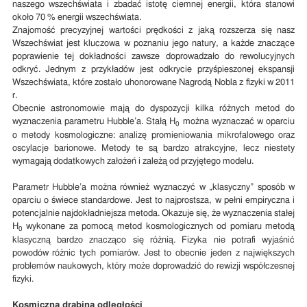
naszego wszechświata i zbadać istotę ciemnej energii, która stanowi
około 70 % energii wszechświata.
Znajomość precyzyjnej wartości prędkości z jaką rozszerza się nasz
Wszechświat jest kluczowa w poznaniu jego natury, a każde znaczące
poprawienie tej dokładności zawsze doprowadzało do rewolucyjnych
odkryć. Jednym z przykładów jest odkrycie przyśpieszonej ekspansji
Wszechświata, które zostało uhonorowane Nagrodą Nobla z fizyki w 2011
r.
Obecnie astronomowie mają do dyspozycji kilka różnych metod do
wyznaczenia parametru Hubble’a. Stałą H
można wyznaczać w oparciu
0
o metody kosmologiczne: analizę promieniowania mikrofalowego oraz
oscylacje barionowe. Metody te są bardzo atrakcyjne, lecz niestety
wymagają dodatkowych założeń i zależą od przyjętego modelu.
Parametr Hubble’a można również wyznaczyć w „klasyczny” sposób w
oparciu o świece standardowe. Jest to najprostsza, w pełni empiryczna i
potencjalnie najdokładniejsza metoda. Okazuje się, że wyznaczenia stałej
H
wykonane za pomocą metod kosmologicznych od pomiaru metodą
0
klasyczną bardzo znacząco się różnią. Fizyka nie potrafi wyjaśnić
powodów różnic tych pomiarów. Jest to obecnie jeden z największych
problemów naukowych, który może doprowadzić do rewizji współczesnej
fizyki.
Kosmiczna drabina odległości