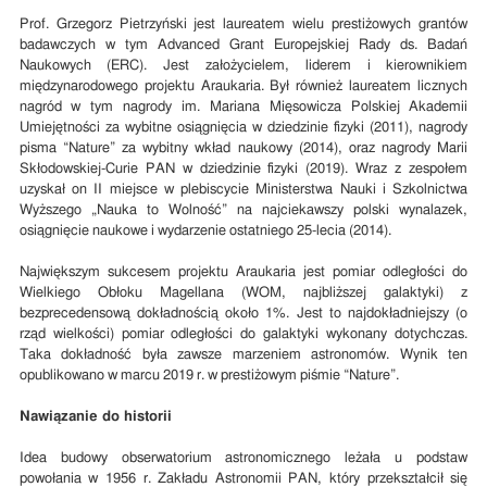
Prof. Grzegorz Pietrzyński jest laureatem wielu prestiżowych grantów
badawczych w tym Advanced Grant Europejskiej Rady ds. Badań
Naukowych (ERC). Jest założycielem, liderem i kierownikiem
międzynarodowego projektu Araukaria. Był również laureatem licznych
nagród w tym nagrody im. Mariana Mięsowicza Polskiej Akademii
Umiejętności za wybitne osiągnięcia w dziedzinie fizyki (2011), nagrody
pisma “Nature” za wybitny wkład naukowy (2014), oraz nagrody Marii
Skłodowskiej-Curie PAN w dziedzinie fizyki (2019). Wraz z zespołem
uzyskał on II miejsce w plebiscycie Ministerstwa Nauki i Szkolnictwa
Wyższego „Nauka to Wolność” na najciekawszy polski wynalazek,
osiągnięcie naukowe i wydarzenie ostatniego 25-lecia (2014).
Największym sukcesem projektu Araukaria jest pomiar odległości do
Wielkiego Obłoku Magellana (WOM, najbliższej galaktyki) z
bezprecedensową dokładnością około 1%. Jest to najdokładniejszy (o
rząd wielkości) pomiar odległości do galaktyki wykonany dotychczas.
Taka dokładność była zawsze marzeniem astronomów. Wynik ten
opublikowano w marcu 2019 r. w prestiżowym piśmie “Nature”.
Nawiązanie do historii
Idea budowy obserwatorium astronomicznego leżała u podstaw
powołania w 1956 r. Zakładu Astronomii PAN, który przekształcił się