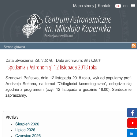
Mapa strony
Kontakt
pl
en
Strona główna
Treść
wpisu
Data utworzenia:
, Data archiwum:
06.11.2018
06.11.2018
"Spotkania z Astronomią" 12 listopada 2018 roku
Szanowni Państwo, dnia 12 listopada 2018 roku, wykład popularny prof.
Andrzeja Sołtana, na temat "Odległości kosmologiczne", odbędzie się
zgodnie z programem (czyli 12 listopada o godzinie 18:00). Serdecznie
zapraszamy.
Archiwa
Sierpień 2026
Lipiec 2026
Czerwiec 2026