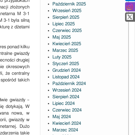
lu przypadkach
Październik 2025
macji złożonych
Wrzesień 2025
anetarna M 3-1
Sierpień 2025
 3-1 była silną
Lipiec 2025
kturę z dżetami
Czerwiec 2025
Maj 2025
Kwiecień 2025
es ponad kilku
Marzec 2025
ntralne gwiazdy
Luty 2025
becności drugiej
Styczeń 2025
nie okresowych
Grudzień 2024
, że centralny
Listopad 2024
 spośród takich
Październik 2024
Wrzesień 2024
Sierpień 2024
dwie gwiazdy –
Lipiec 2024
ię dotykają. W
Czerwiec 2024
zwana nowa, w
Maj 2024
orii, gwiazdy w
Kwiecień 2024
netarnej. Dużo
Marzec 2024
darzenia takie