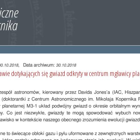
, Data archiwum:
30.10.2018
30.10.2018
wie dotykających się gwiazd odkryty w centrum mgławicy pla
espół astronomów, kierowany przez Davida Jones’a (IAC, Hiszpan
j (doktorantki z Centrum Astronomicznego im. Mikołaja Kopernika 
 planetarnej M3-1 układ podwójny gwiazd o okresie orbitalnym wy
ny. Co jest niezwykłe, gwiazdy te mogą spowodować wybuch now
jawisko w kontekście naszego obecnego zrozumienia ewolucji gwiaz
ne to świecące obłoki gazu i pyłu uformowane z zewnętrznych warst