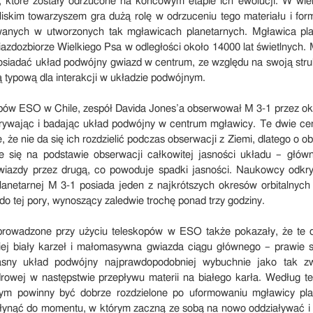
, które zostały odrzucone na końcowym etapie ich ewolucji. W wie
liskim towarzyszem gra dużą rolę w odrzuceniu tego materiału i for
wanych w utworzonych tak mgławicach planetarnych. Mgławica pl
iazdozbiorze Wielkiego Psa w odległości około 14000 lat świetlnych. M
siadać układ podwójny gwiazd w centrum, ze względu na swoją stru
 typową dla interakcji w układzie podwójnym.
pów ESO w Chile, zespół Davida Jones’a obserwował M 3-1 przez okr
krywając i badając układ podwójny w centrum mgławicy. Te dwie ce
ie, że nie da się ich rozdzielić podczas obserwacji z Ziemi, dlatego o o
e się na podstawie obserwacji całkowitej jasności układu – głów
wiazdy przez drugą, co powoduje spadki jasności. Naukowcy odkryli
anetarnej M 3-1 posiada jeden z najkrótszych okresów orbitalnych
o tej pory, wynoszący zaledwie trochę ponad trzy godziny.
rowadzone przy użyciu teleskopów w ESO także pokazały, że te 
ej biały karzeł i małomasywna gwiazda ciągu głównego – prawie s
ciasny układ podwójny najprawdopodobniej wybuchnie jako tak 
drowej w następstwie przepływu materii na białego karła. Według te
ym powinny być dobrze rozdzielone po uformowaniu mgławicy pla
łynąć do momentu, w którym zaczną ze sobą na nowo oddziaływać i z