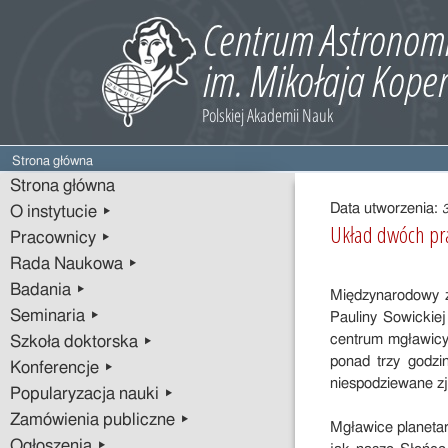
Strona główna
Treść
Strona główna
wpisu
Data utworzenia:
O instytucie ▸
Układ dwóch pra
Pracownicy ▸
Rada Naukowa ▸
Badania ▸
Międzynarodowy z
Seminaria ▸
Pauliny Sowickie
centrum mgławicy
Szkoła doktorska ▸
ponad trzy godzi
Konferencje ▸
niespodziewane z
Popularyzacja nauki ▸
Zamówienia publiczne ▸
Mgławice planetar
Ogłoszenia ▸