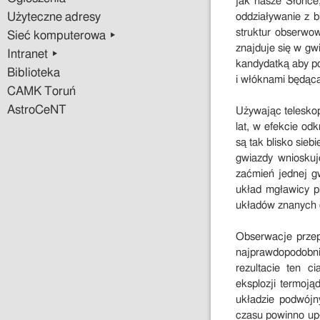
jak nasze Słońce
Użyteczne adresy
oddziaływanie z b
struktur obserwo
Sieć komputerowa ▸
znajduje się w gw
Intranet ▸
kandydatką aby po
Biblioteka
i włóknami będącą
CAMK Toruń
AstroCeNT
Używając telesko
lat, w efekcie od
są tak blisko sieb
gwiazdy wnioskuj
zaćmień jednej g
układ mgławicy pl
układów znanych d
Obserwacje przep
najprawdopodobni
rezultacie ten 
eksplozji termoją
układzie podwójn
czasu powinno up