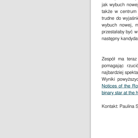
jak wybuch nowej
także w centrum 
trudne do wyjaśni
wybuch nowej, ma
przestałaby być w
następny kandydat 
Zespół ma teraz 
pomagając rzuci
najbardziej spekt
Wyniki powyższy
Notices of the Ro
binary star at the 
Kontakt: Paulina