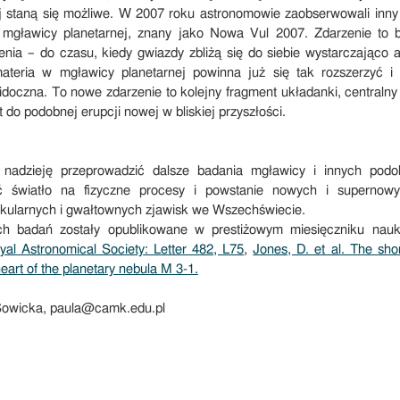
 staną się możliwe. W 2007 roku astronomowie zaobserwowali inn
mgławicy planetarnej, znany jako Nowa Vul 2007. Zdarzenie to 
enia – do czasu, kiedy gwiazdy zbliżą się do siebie wystarczająco 
teria w mgławicy planetarnej powinna już się tak rozszerzyć i 
idoczna. To nowe zdarzenie to kolejny fragment układanki, centralny
do podobnej erupcji nowej w bliskiej przyszłości.
nadzieję przeprowadzić dalsze badania mgławicy i innych podo
ć światło na fizyczne procesy i powstanie nowych i supernowy
akularnych i gwałtownych zjawisk we Wszechświecie.
ch badań zostały opublikowane w prestiżowym miesięczniku n
yal Astronomical Society: Letter 482, L75
,
Jones, D. et al. The shor
heart of the planetary nebula M 3-1.
 Sowicka, paula@camk.edu.pl