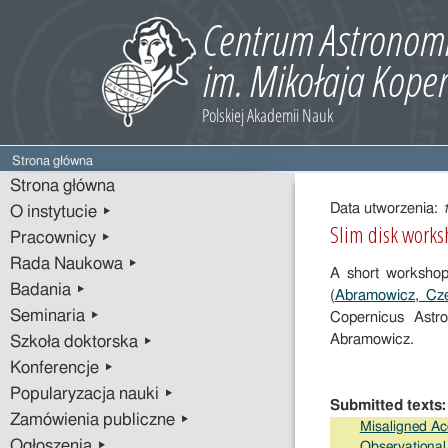
Strona główna
Treść
Strona główna
wpisu
Data utworzenia:
O instytucie ▸
Slim disk work
Pracownicy ▸
Rada Naukowa ▸
A short workshop 
Badania ▸
(
Abramowicz, Cze
Seminaria ▸
Copernicus Astr
Abramowicz.
Szkoła doktorska ▸
Konferencje ▸
Popularyzacja nauki ▸
Submitted texts:
Zamówienia publiczne ▸
Misaligned Ac
Ogłoszenia ▸
Observational 