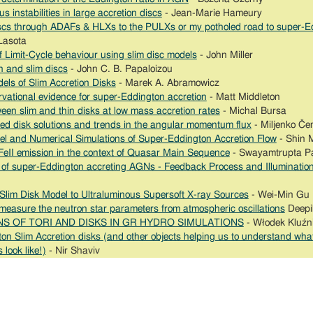
s instabilities in large accretion discs
- Jean-Marie Hameury
cs through ADAFs & HLXs to the PULXs or my potholed road to super-Ed
Lasota
 Limit-Cycle behaviour using slim disc models
- John Miller
n and slim discs
- John C. B. Papaloizou
els of Slim Accretion Disks
- Marek A. Abramowicz
vational evidence for super-Eddington accretion
- Matt Middleton
een slim and thin disks at low mass accretion rates
- Michal Bursa
ed disk solutions and trends in the angular momentum flux
- Miljenko Čem
el and Numerical Simulations of Super-Eddington Accretion Flow
- Shin 
FeII emission in the context of Quasar Main Sequence
- Swayamtrupta P
of super-Eddington accreting AGNs - Feedback Process and Illuminatio
 Slim Disk Model to Ultraluminous Supersoft X-ray Sources
- Wei-Min Gu
measure the neutron star parameters from atmospheric oscillations
Deepik
NS OF TORI AND DISKS IN GR HYDRO SIMULATIONS
- Włodek Kluźn
on Slim Accretion disks (and other objects helping us to understand wha
 look like!)
- Nir Shaviv