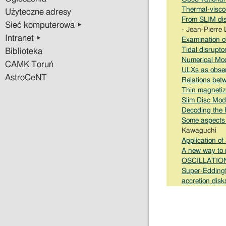
Thermal-viscou
Użyteczne adresy
From SLIM dis
Sieć komputerowa ▸
- Jean-Pierre 
Intranet ▸
Examination of
Tidal disrupto
Biblioteka
Numerical Mod
CAMK Toruń
ULXs as obser
AstroCeNT
Relations betw
Thin magnetiz
Slim Disc Mod
Decoding the 
Some aspects 
Kawaguchi
Application of
A new way to 
OSCILLATIO
Super-Eddingt
accretion disks