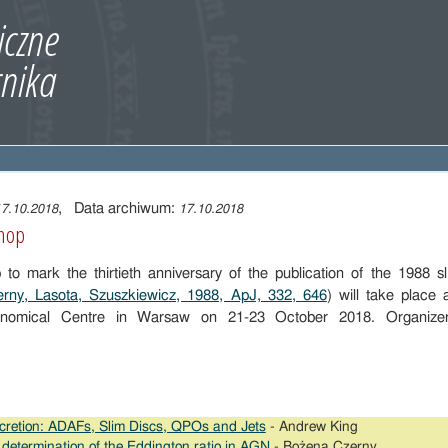
, Data archiwum:
17.10.2018
17.10.2018
shop
to mark the thirtieth anniversary of the publication of the 1988 s
rny, Lasota, Szuszkiewicz, 1988, ApJ, 332, 646
) will take place 
onomical Centre in Warsaw on 21-23 October 2018. Organizer
cretion: ADAFs, Slim Discs, QPOs and Jets
- Andrew King
determination of the Eddington ratio in AGN
- Bożena Czerny