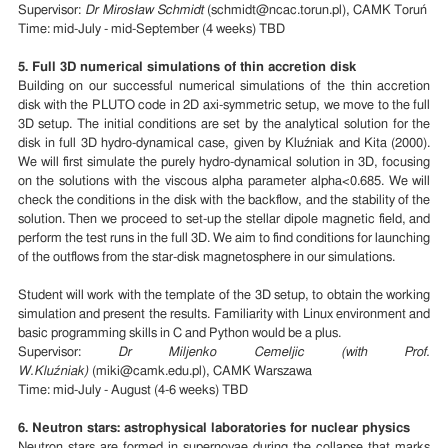
Supervisor:
Dr Mirosław Schmidt
(schmidt@ncac.torun.pl), CAMK Toruń
Time: mid-July - mid-September (4 weeks) TBD
5. Full 3D numerical simulations of thin accretion disk
Building on our successful numerical simulations of the thin accretion
disk with the PLUTO code in 2D axi-symmetric setup, we move to the full
3D setup. The initial conditions are set by the analytical solution for the
disk in full 3D hydro-dynamical case, given by Kluźniak and Kita (2000).
We will first simulate the purely hydro-dynamical solution in 3D, focusing
on the solutions with the viscous alpha parameter alpha<0.685. We will
check the conditions in the disk with the backflow, and the stability of the
solution. Then we proceed to set-up the stellar dipole magnetic field, and
perform the test runs in the full 3D. We aim to find conditions for launching
of the outflows from the star-disk magnetosphere in our simulations.
Student will work with the template of the 3D setup, to obtain the working
simulation and present the results. Familiarity with Linux environment and
basic programming skills in C and Python would be a plus.
Supervisor:
Dr Miljenko Cemeljic (with Prof.
W.Kluźniak)
(miki@camk.edu.pl), CAMK Warszawa
Time: mid-July - August (4-6 weeks) TBD
6. Neutron stars: astrophysical laboratories for nuclear physics
Neutron stars are formed in supernovae during the collapse that marks