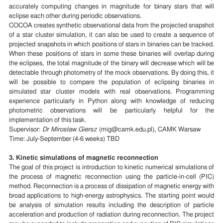
accurately computing changes in magnitude for binary stars that will
eclipse each other during periodic observations.
COCOA creates synthetic observational data from the projected snapshot
of a star cluster simulation, it can also be used to create a sequence of
projected snapshots in which positions of stars in binaries can be tracked.
When these positions of stars in some these binaries will overlap during
the eclipses, the total magnitude of the binary will decrease which will be
detectable through photometry of the mock observations. By doing this, it
will be possible to compare the population of eclipsing binaries in
simulated star cluster models with real observations. Programming
experience particularly in Python along with knowledge of reducing
photometric observations will be particularly helpful for the
implementation of this task.
Supervisor:
Dr Mirosław Giersz
(mig@camk.edu.pl), CAMK Warsaw
Time: July-September (4-6 weeks) TBD
3.
Kinetic simulations of magnetic reconnection
The goal of this project is introduction to kinetic numerical simulations of
the process of magnetic reconnection using the particle-in-cell (PIC)
method. Reconnection is a process of dissipation of magnetic energy with
broad applications to high-energy astrophysics. The starting point would
be analysis of simulation results including the description of particle
acceleration and production of radiation during reconnection. The project