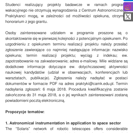
Studenci realizujący projekty badawcze w ramach programu
wakacyjnego nie otrzymują wynagrodzenia z Centrum Astronomicznego.
Praktykanci mogą, w zależności od możliwości opiekuna, otrzymać
honorarium z jego grantu.
Osoby zainteresowane udziałem w programie proszone są o
skontaktowanie się w pierwszej kolejności z potencjalnym opiekunem. Po
uzgodnieniu z opiekunem terminu realizacji projektu należy przesłać
zgłoszenie zawierające co najmniej następujące informacje: nazwisko
opiekuna; termin realizacji projektu; wyciąg z indeksu; ew.
zapotrzebowanie na zakwaterowanie; adres e-mailowy. Mile widziane są
dodatkowe informacje dotyczące ew. dotychczasowej aktywności
naukowej kandydatów (udział w obserwacjach, konferencjach lub
warsztatach, publikacje). Zgłoszenia należy nadsyłać w postaci
dokumentów w formacie PDF na adres praktyki@camk.edu.pl. Termin
nadsyłania zgłoszeń: 6 maja 2018. Procedura kwalifikacyjna zostanie
zakończona do 31 maja 2018, a o jej wynikach zainteresowani zostaną
powiadomieni pocztą elektroniczną.
Propozycje tematów:
1.
Astronomical instrumentation in application to space sector
The “Solaris” network of robotic telescopes offers considerable