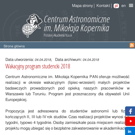
Mapa strony
Kontakt
pl
en
Strona główna
Treść
wpisu
Data utworzenia:
, Data archiwum:
04.04.2018
04.04.2018
Wakacyjny program studencki 2018
Centrum Astronomiczne im. Mikołaja Kopernika PAN oferuje możliwość
realizacji w okresie wakacyjnym (lipiec-wrzesień) małych projektów
badawczych prowadzonych pod opieką naszych pracowników w
Warszawie lub Toruniu. Program jest przeznaczony dla obywateli Unii
Europejskiej.
Propozycja jest adresowana do studentów astronomii lub fizyki
kończących II, III lub IV rok studiów. Czas realizacji projektów wynosi 4-6
tygodni, typowo 4 tygodnie. Osoby zamieszkałe poza miejscem realizacji
projektu mogą ubiegać się o bezpłatne zakwaterowanie w akademikach.