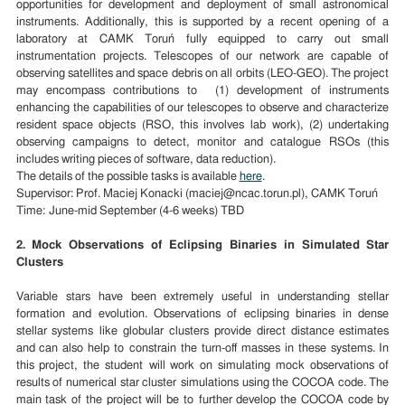
opportunities for development and deployment of small astronomical
instruments. Additionally, this is supported by a recent opening of a
laboratory at CAMK Toruń fully equipped to carry out small
instrumentation projects. Telescopes of our network are capable of
observing satellites and space debris on all orbits (LEO-GEO). The project
may encompass contributions to (1) development of instruments
enhancing the capabilities of our telescopes to observe and characterize
resident space objects (RSO, this involves lab work), (2) undertaking
observing campaigns to detect, monitor and catalogue RSOs (this
includes writing pieces of software, data reduction).
The details of the possible tasks is available
here
.
Supervisor: Prof. Maciej Konacki (maciej@ncac.torun.pl), CAMK Toruń
Time: June-mid September (4-6 weeks) TBD
2. Mock Observations of Eclipsing Binaries in Simulated Star
Clusters
Variable stars have been extremely useful in understanding stellar
formation and evolution. Observations of eclipsing binaries in dense
stellar systems like globular clusters provide direct distance estimates
and can also help to constrain the turn-off masses in these systems. In
this project, the student will work on simulating mock observations of
results of numerical star cluster simulations using the COCOA code. The
main task of the project will be to further develop the COCOA code by