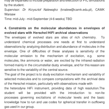
may be expanded to include preparation and execution of PIC simulations
by the student.
Supervisor:
Dr Krzysztof Nalewajko
(knalew@camk.edu.pl), CAMK
Warsaw
Time: mid-July - mid-September (4-6 weeks) TBD
4. Constraints on the molecular abundances in envelopes of
evolved stars with Herschel/HIFI archival observations
The envelopes of evolved stars are sites of rich chemistry. To
understand chemical processes one needs at first to understand
observations by analyzing distribution and abundance of molecules in the
envelope. One of difficulties of these analyses is sensitivity of the
molecular emission to the mechanism of excitation, e.g. some
molecules, like ammonia or water, are excited by the infrared radiation
formed mainly in the circumstellar dusty envelope, and for this reason are
sensitive to the variability of the central source.
The goal of the project is to study excitation mechanism and variability of
selected molecules and to compare computations with the archival data
of the Herschel mission, particularly with observations made with
the heterodyne HiFi instrument, providing data of high resolution.The
student will be provided with the introduction to non-lte
processes governing excitations of molecular levels and the basic
knowledge how to run and use codes for spherical transfer in outflowng
gas used in our group.