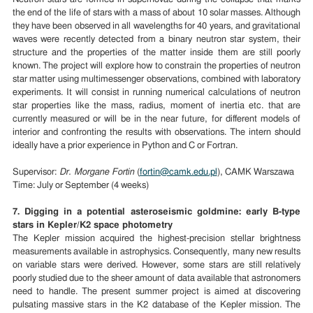
the end of the life of stars with a mass of about 10 solar masses. Although
they have been observed in all wavelengths for 40 years, and gravitational
waves were recently detected from a binary neutron star system, their
structure and the properties of the matter inside them are still poorly
known. The project will explore how to constrain the properties of neutron
star matter using multimessenger observations, combined with laboratory
experiments. It will consist in running numerical calculations of neutron
star properties like the mass, radius, moment of inertia etc. that are
currently measured or will be in the near future, for different models of
interior and confronting the results with observations. The intern should
ideally have a prior experience in Python and C or Fortran.
Supervisor:
Dr. Morgane Fortin
(
fortin@camk.edu.pl
), CAMK Warszawa
Time: July or September (4 weeks)
7. Digging in a potential asteroseismic goldmine: early B-type
stars in Kepler/K2 space photometry
The Kepler mission acquired the highest-precision stellar brightness
measurements available in astrophysics. Consequently, many new results
on variable stars were derived. However, some stars are still relatively
poorly studied due to the sheer amount of data available that astronomers
need to handle. The present summer project is aimed at discovering
pulsating massive stars in the K2 database of the Kepler mission. The