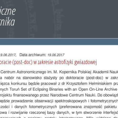
, Data archiwum:
19.06.2017
19.06.2017
oracie (post-doc) w zakresie astrofizyki gwiazdowej
ki Centrum Astronomicznego im. M. Kopernika Polskiej Akademii N
a nabór na stanowisko stażysty po doktoracie (post-doc) w zakres
ięzca konkursu będzie pracował z dr Krzysztofem Hełminiakiem prz
danych Toruń Set of Eclipsing Binaries with an Open On-Line Archi
projektu finansowanego przez Narodowe Centrum Nauki. Do obowiąz
 będzie prowadzenie obserwacji spektroskopowych i fotometrycznych
lczości i danych fotometrycznych (preferowana znajomość pakietu
owa i rozwijanie rzeczonej bazy danych, w tym stworzenie interfejs