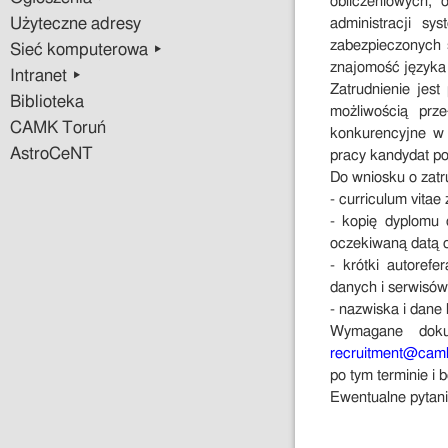
obliczeniowych, 
Użyteczne adresy
administracji s
zabezpieczonych 
Sieć komputerowa ▸
znajomość języka 
Intranet ▸
Zatrudnienie jes
Biblioteka
możliwością prz
CAMK Toruń
konkurencyjne w
AstroCeNT
pracy kandydat po
Do wniosku o zatr
- curriculum vitae
- kopię dyplomu 
oczekiwaną datą 
- krótki autoref
danych i serwisów 
- nazwiska i dane
Wymagane dokum
recruitment@camk
po tym terminie i
Ewentualne pytani