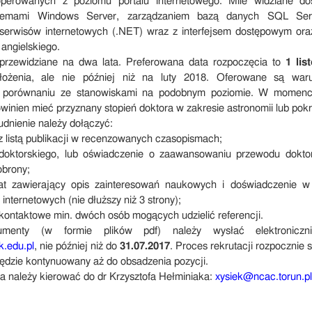
operowanych z poziomu portalu internetowego. Mile widziane d
ystemami Windows Server, zarządzaniem bazą danych SQL Serv
serwisów internetowych (.NET) wraz z interfejsem dostępowym ora
angielskiego.
t przewidziane na dwa lata. Preferowana data rozpoczęcia to
1 lis
ełożenia, ale nie później niż na luty 2018. Oferowane są war
 porównaniu ze stanowiskami na podobnym poziomie. W momenci
winien mieć przyznany stopień doktora w zakresie astronomii lub po
udnienie należy dołączyć:
 z listą publikacji w recenzowanych czasopismach;
doktorskiego, lub oświadczenie o zaawansowaniu przewodu dokto
obrony;
erat zawierający opis zainteresowań naukowych i doświadczenie w
internetowych (nie dłuższy niż 3 strony);
 kontaktowe min. dwóch osób mogących udzielić referencji.
enty (w formie plików pdf) należy wysłać elektroniczn
.edu.pl
, nie później niż do
31.07.2017
. Proces rekrutacji rozpocznie 
 będzie kontynuowany aż do obsadzenia pozycji.
a należy kierować do dr Krzysztofa Hełminiaka:
xysiek@ncac.torun.pl