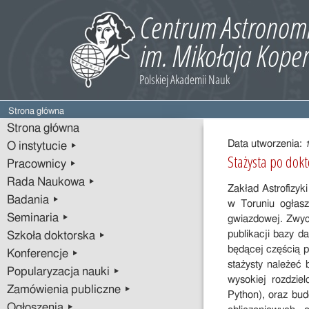
Strona główna
Treść
Strona główna
wpisu
Data utworzenia:
O instytucie ▸
Stażysta po dokt
Pracownicy ▸
Rada Naukowa ▸
Zakład Astrofizy
Badania ▸
w Toruniu ogłasz
Seminaria ▸
gwiazdowej. Zwyc
publikacji bazy 
Szkoła doktorska ▸
będącej częścią 
Konferencje ▸
stażysty należeć
Popularyzacja nauki ▸
wysokiej rozdzie
Zamówienia publiczne ▸
Python), oraz bud
Ogłoszenia ▸