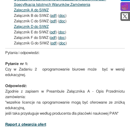
Specyfikacja Istotnych Warunków Zamówienia
Załącznik A do SIWZ
Załącznik B do SIWZ (
pdf
) (
doc
)
Załącznik C do SIWZ (
pdf
) (
doc
)
Załącznik D do SIWZ
Załącznik E do SIWZ (
pdf
) (
doc
)
Załącznik F do SIWZ (
pdf
) (
doc
)
Załącznik G do SIWZ (
pdf
) (
doc
)
Pytania i odpowiedzi:
Pytanie nr 1:
Czy w Zadaniu 2 oprogramowanie biurowe może być w wersji
edukacyjnej.
Odpowiedź:
Zgodnie z zapisem w Preambule Załącznika A - Opis Przedmiotu
zamówienia:
"wszelkie licencje na oprogramowanie mogą być oferowane ze zniżką
edukacyjną,
jeśli taka przysługuje według producenta dla placówki naukowej PAN"
Raport z otwarcia ofert