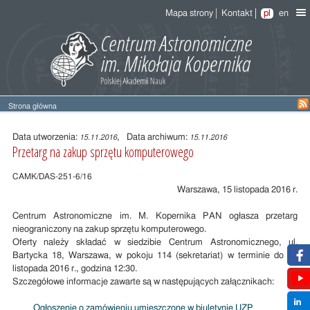
Mapa strony
Kontakt
pl
en
Strona główna
Treść
wpisu
Data utworzenia:
, Data archiwum:
15.11.2016
15.11.2016
Przetarg na zakup sprzętu komputerowego
CAMK/DAS-251-6/16
Warszawa, 15 listopada 2016 r.
Centrum Astronomiczne im. M. Kopernika PAN ogłasza przetarg
nieograniczony na zakup sprzętu komputerowego.
Oferty należy składać w siedzibie Centrum Astronomicznego, ul.
Bartycka 18, Warszawa, w pokoju 114 (sekretariat) w terminie do 23
listopada 2016 r., godzina 12:30.
Szczegółowe informacje zawarte są w następujących załącznikach:
Ogłoszenie o zamówieniu umieszczone w biuletynie UZP