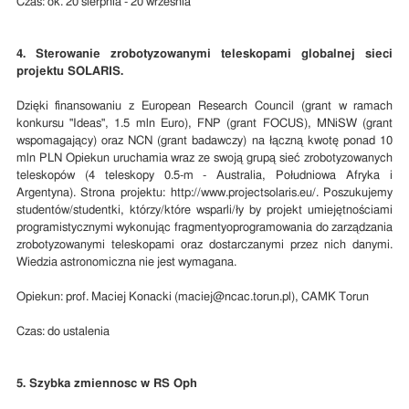
Czas: ok. 20 sierpnia - 20 września
4. Sterowanie zrobotyzowanymi teleskopami globalnej sieci
projektu SOLARIS.
Dzięki finansowaniu z European Research Council (grant w ramach
konkursu "Ideas", 1.5 mln Euro), FNP (grant FOCUS), MNiSW (grant
wspomagający) oraz NCN (grant badawczy) na łączną kwotę ponad 10
mln PLN Opiekun uruchamia wraz ze swoją grupą sieć zrobotyzowanych
teleskopów (4 teleskopy 0.5-m - Australia, Południowa Afryka i
Argentyna). Strona projektu: http://www.projectsolaris.eu/. Poszukujemy
studentów/studentki, którzy/które wsparli/ły by projekt umiejętnościami
programistycznymi wykonując fragmentyoprogramowania do zarządzania
zrobotyzowanymi teleskopami oraz dostarczanymi przez nich danymi.
Wiedzia astronomiczna nie jest wymagana.
Opiekun: prof. Maciej Konacki (maciej@ncac.torun.pl), CAMK Torun
Czas: do ustalenia
5. Szybka zmiennosc w RS Oph