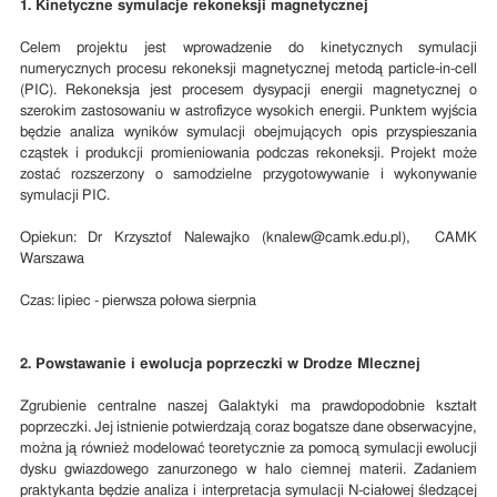
1. Kinetyczne symulacje rekoneksji magnetycznej
Celem projektu jest wprowadzenie do kinetycznych symulacji
numerycznych procesu rekoneksji magnetycznej metodą particle-in-cell
(PIC). Rekoneksja jest procesem dysypacji energii magnetycznej o
szerokim zastosowaniu w astrofizyce wysokich energii. Punktem wyjścia
będzie analiza wyników symulacji obejmujących opis przyspieszania
cząstek i produkcji promieniowania podczas rekoneksji. Projekt może
zostać rozszerzony o samodzielne przygotowywanie i wykonywanie
symulacji PIC.
Opiekun: Dr Krzysztof Nalewajko (knalew@camk.edu.pl), CAMK
Warszawa
Czas: lipiec - pierwsza połowa sierpnia
2. Powstawanie i ewolucja poprzeczki w Drodze Mlecznej
Zgrubienie centralne naszej Galaktyki ma prawdopodobnie kształt
poprzeczki. Jej istnienie potwierdzają coraz bogatsze dane obserwacyjne,
można ją również modelować teoretycznie za pomocą symulacji ewolucji
dysku gwiazdowego zanurzonego w halo ciemnej materii. Zadaniem
praktykanta będzie analiza i interpretacja symulacji N-ciałowej śledzącej