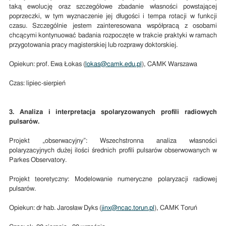
taką ewolucję oraz szczegółowe zbadanie własności powstającej
poprzeczki, w tym wyznaczenie jej długości i tempa rotacji w funkcji
czasu. Szczególnie jestem zainteresowana współpracą z osobami
chcącymi kontynuować badania rozpoczęte w trakcie praktyki w ramach
przygotowania pracy magisterskiej lub rozprawy doktorskiej.
Opiekun: prof. Ewa Łokas (
lokas@camk.edu.pl
), CAMK Warszawa
Czas: lipiec-sierpień
3. Analiza i interpretacja spolaryzowanych profili radiowych
pulsarów.
Projekt „obserwacyjny”: Wszechstronna analiza własności
polaryzacyjnych dużej ilości średnich profili pulsarów obserwowanych w
Parkes Observatory.
Projekt teoretyczny: Modelowanie numeryczne polaryzacji radiowej
pulsarów.
Opiekun: dr hab. Jarosław Dyks (
jinx@ncac.torun.pl
), CAMK Toruń