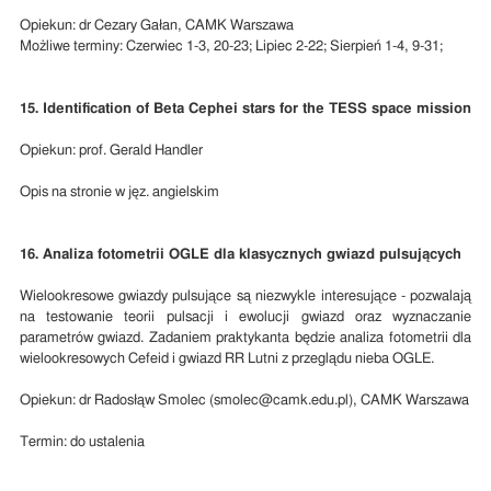
Opiekun: dr Cezary Gałan, CAMK Warszawa
Możliwe terminy: Czerwiec 1-3, 20-23; Lipiec 2-22; Sierpień 1-4, 9-31;
15. Identification of Beta Cephei stars for the TESS space mission
Opiekun: prof. Gerald Handler
Opis na stronie w jęz. angielskim
16. Analiza fotometrii OGLE dla klasycznych gwiazd pulsujących
Wielookresowe gwiazdy pulsujące są niezwykle interesujące - pozwalają
na testowanie teorii pulsacji i ewolucji gwiazd oraz wyznaczanie
parametrów gwiazd. Zadaniem praktykanta będzie analiza fotometrii dla
wielookresowych Cefeid i gwiazd RR Lutni z przeglądu nieba OGLE.
Opiekun: dr Radosłąw Smolec (smolec@camk.edu.pl), CAMK Warszawa
Termin: do ustalenia