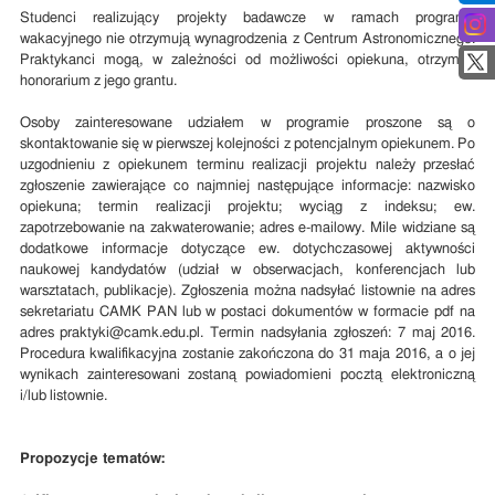
Studenci realizujący projekty badawcze w ramach programu
wakacyjnego nie otrzymują wynagrodzenia z Centrum Astronomicznego.
Praktykanci mogą, w zależności od możliwości opiekuna, otrzymać
honorarium z jego grantu.
Osoby zainteresowane udziałem w programie proszone są o
skontaktowanie się w pierwszej kolejności z potencjalnym opiekunem. Po
uzgodnieniu z opiekunem terminu realizacji projektu należy przesłać
zgłoszenie zawierające co najmniej następujące informacje: nazwisko
opiekuna; termin realizacji projektu; wyciąg z indeksu; ew.
zapotrzebowanie na zakwaterowanie; adres e-mailowy. Mile widziane są
dodatkowe informacje dotyczące ew. dotychczasowej aktywności
naukowej kandydatów (udział w obserwacjach, konferencjach lub
warsztatach, publikacje). Zgłoszenia można nadsyłać listownie na adres
sekretariatu CAMK PAN lub w postaci dokumentów w formacie pdf na
adres praktyki@camk.edu.pl. Termin nadsyłania zgłoszeń: 7 maj 2016.
Procedura kwalifikacyjna zostanie zakończona do 31 maja 2016, a o jej
wynikach zainteresowani zostaną powiadomieni pocztą elektroniczną
i/lub listownie.
Propozycje tematów: