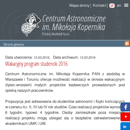
Mapa strony
Kontakt
pl
en
Strona główna
Treść
wpisu
Data utworzenia:
, Data archiwum:
13.03.2016
13.03.2016
Wakacyjny program studencki 2016
Centrum Astronomiczne im. Mikołaja Kopernika PAN z siedzibą w
Warszawie i Toruniu oferuje możliwość realizacji w okresie wakacyjnym
(lipiec-wrzesień) małych projektów badawczych prowadzonych pod
opieką naszych pracowników.
Propozycja jest adresowana do studentów astronomii i fizyki kończących
w czerwcu b.r. II, III lub IV rok studiów. Czas realizacji projektów wynosi 4-
6 tygodni, typowo 4 tygodnie. Osoby zamieszkałe poza miejscem
realizacji projektu mogą ubiegać się o bezpłatne zakwaterowanie w
akademikach UMK i UW.