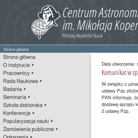
Strona główna
Treść
Strona główna
wpisu
Data utworzenia:
O instytucie ▸
Komunikat w sp
Pracownicy ▸
Rada Naukowa ▸
W związku z uznan
Badania ▸
ustawy Pzp złożo
Seminaria ▸
PAN informuje, ż
dostawę sprzętu 
Szkoła doktorska ▸
2 ustawy Pzp.
Konferencje ▸
Popularyzacja nauki ▸
Zamówienia publiczne ▸
Ogłoszenia ▸