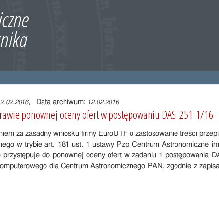
, Data archiwum:
12.02.2016
12.02.2016
rawie ponownej oceny ofert w postępowaniu DAS-251-1/16
iem za zasadny wniosku firmy EuroUTF o zastosowanie treści przepisu
nego w trybie art. 181 ust. 1 ustawy Pzp Centrum Astronomiczne im
e przystępuje do ponownej oceny ofert w zadaniu 1 postępowania D
komputerowego dla Centrum Astronomicznego PAN, zgodnie z zapisami