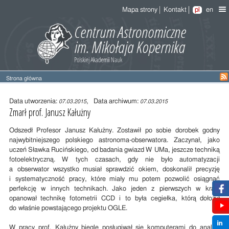
Mapa strony
Kontakt
pl
en
Strona główna
Treść
wpisu
Data utworzenia:
, Data archiwum:
07.03.2015
07.03.2015
Zmarł prof. Janusz Kałużny
Odszedł Profesor Janusz Kałużny. Zostawił po sobie dorobek godny
najwybitniejszego polskiego astronoma-obserwatora. Zaczynał, jako
uczeń Sławka Rucińskiego, od badania gwiazd W UMa, jeszcze techniką
fotoelektryczną. W tych czasach, gdy nie było automatyzacji
a obserwator wszystko musiał sprawdzić okiem, doskonalił precyzję
i systematyczność pracy, które miały mu potem pozwolić osiągnąć
perfekcję w innych technikach. Jako jeden z pierwszych w kraju
opanował technikę fotometrii CCD i to była cegiełka, którą dołożył
do właśnie powstającego projektu OGLE.
W pracy prof. Kałużny biegle posługiwał sie komputerami do analizy