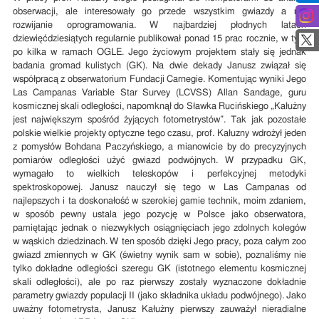
obserwacji, ale interesowały go przede wszystkim gwiazdy a nie
rozwijanie oprogramowania. W najbardziej płodnych latach
dziewięćdziesiątych regularnie publikował ponad 15 prac rocznie, w tym
po kilka w ramach OGLE. Jego życiowym projektem stały się jednak
badania gromad kulistych (GK). Na dwie dekady Janusz związał się
współpracą z obserwatorium Fundacji Carnegie. Komentując wyniki Jego
Las Campanas Variable Star Survey (LCVSS) Allan Sandage, guru
kosmicznej skali odległości, napomknął do Sławka Rucińskiego „Kałużny
jest największym spośród żyjących fotometrystów”. Tak jak pozostałe
polskie wielkie projekty optyczne tego czasu, prof. Kałuzny wdrożył jeden
z pomysłów Bohdana Paczyńskiego, a mianowicie by do precyzyjnych
pomiarów odległości użyć gwiazd podwójnych. W przypadku GK,
wymagało to wielkich teleskopów i perfekcyjnej metodyki
spektroskopowej. Janusz nauczył się tego w Las Campanas od
najlepszych i ta doskonałość w szerokiej gamie technik, moim zdaniem,
w sposób pewny ustala jego pozycję w Polsce jako obserwatora,
pamiętając jednak o niezwykłych osiągnięciach jego zdolnych kolegów
w wąskich dziedzinach. W ten sposób dzięki Jego pracy, poza całym zoo
gwiazd zmiennych w GK (świetny wynik sam w sobie), poznaliśmy nie
tylko dokładne odległości szeregu GK (istotnego elementu kosmicznej
skali odległości), ale po raz pierwszy zostały wyznaczone dokładnie
parametry gwiazdy populacji II (jako składnika układu podwójnego). Jako
uważny fotometrysta, Janusz Kałużny pierwszy zauważył nieradialne