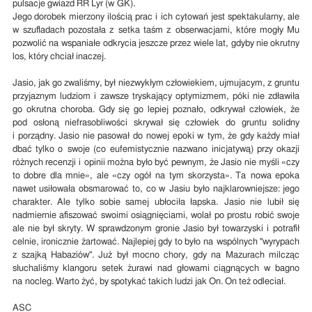
pulsacje gwiazd RR Lyr (w GK).
Jego dorobek mierzony ilością prac i ich cytowań jest spektakularny, ale
w szufladach pozostała z setka taśm z obserwacjami, które mogły Mu
pozwolić na wspaniałe odkrycia jeszcze przez wiele lat, gdyby nie okrutny
los, który chciał inaczej.
Jasio, jak go zwaliśmy, był niezwykłym człowiekiem, ujmujacym, z gruntu
przyjaznym ludziom i zawsze tryskający optymizmem, póki nie zdławiła
go okrutna choroba. Gdy się go lepiej poznało, odkrywał człowiek, że
pod osłoną niefrasobliwości skrywał się człowiek do gruntu solidny
i porządny. Jasio nie pasował do nowej epoki w tym, że gdy każdy miał
dbać tylko o swoje (co eufemistycznie nazwano inicjatywą) przy okazji
różnych recenzji i opinii można było być pewnym, że Jasio nie myśli «czy
to dobre dla mnie», ale «czy ogół na tym skorzysta». Ta nowa epoka
nawet usiłowała obsmarować to, co w Jasiu było najklarowniejsze: jego
charakter. Ale tylko sobie samej ubłociła łapska. Jasio nie lubił się
nadmiernie afiszować swoimi osiągnięciami, wolał po prostu robić swoje
ale nie był skryty. W sprawdzonym gronie Jasio był towarzyski i potrafił
celnie, ironicznie żartować. Najlepiej gdy to było na wspólnych "wyrypach
z szajką Habaziów". Już był mocno chory, gdy na Mazurach milcząc
słuchaliśmy klangoru setek żurawi nad głowami ciągnących w bagno
na nocleg. Warto żyć, by spotykać takich ludzi jak On. On też odleciał.
ASC