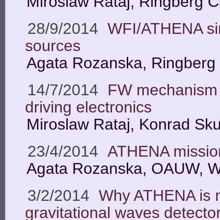
Miroslaw Rataj, Ringberg 
28/9/2014
WFI/ATHENA sim
sources
Agata Rozanska, Ringberg
14/7/2014
FW mechanism c
driving electronics
Miroslaw Rataj, Konrad Sk
23/4/2014
ATHENA missio
Agata Rozanska, OAUW, 
3/2/2014
Why ATHENA is m
gravitational waves detecto