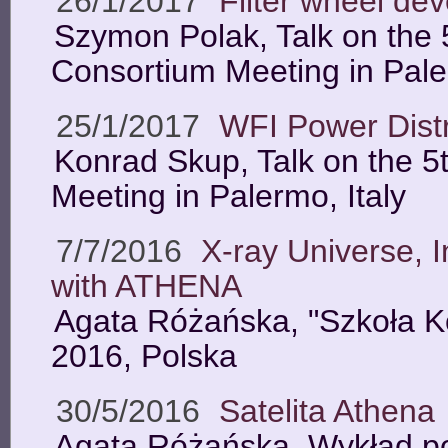
26/1/2017
Filter wheel de
Szymon Polak, Talk on the 
Consortium Meeting in Paler
25/1/2017
WFI Power Distr
Konrad Skup, Talk on the 
Meeting in Palermo, Italy
7/7/2016
X-ray Universe, I
with ATHENA
Agata Różańska, "Szkoła K
2016, Polska
30/5/2016
Satelita Athena
Agata Różańska, Wykład 