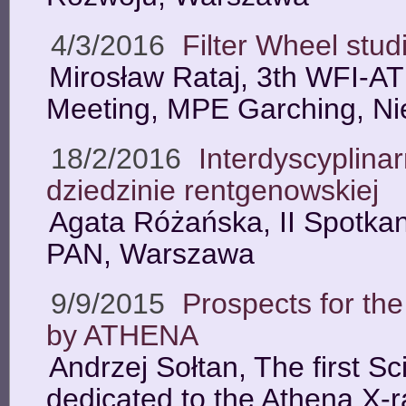
4/3/2016
Filter Wheel stud
Mirosław Rataj, 3th WFI-A
Meeting, MPE Garching, N
18/2/2016
Interdyscyplina
dziedzinie rentgenowskiej
Agata Różańska, II Spotk
PAN, Warszawa
9/9/2015
Prospects for th
by ATHENA
Andrzej Sołtan, The first Sc
dedicated to the Athena X-r