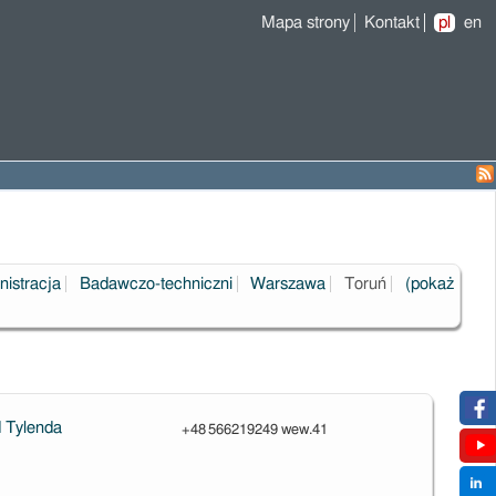
Mapa strony
Kontakt
pl
en
nistracja
Badawczo-techniczni
Warszawa
Toruń
(pokaż
 Tylenda
+48 566219249 wew.41