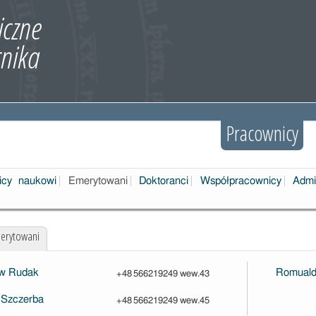
Pracownicy
icy naukowi
Emerytowani
Doktoranci
Współpracownicy
Admi
erytowani
aw Rudak
Romuald
+48 566219249 wew.43
 Szczerba
+48 566219249 wew.45