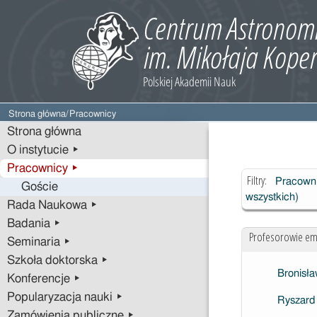
Strona główna
/
Pracownicy
Strona główna
O instytucie ▸
Pracownicy ▸
Filtry:
Pracown
Goście
wszystkich)
Rada Naukowa ▸
Badania ▸
Profesorowie em
Seminaria ▸
Szkoła doktorska ▸
Bronisł
Konferencje ▸
Popularyzacja nauki ▸
Ryszard
Zamówienia publiczne ▸