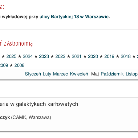
a:
i wykładowej przy
ulicy Bartyckiej 18 w Warszawie
.
ań z Astronomią
★
2025
★
2024
★
2023
★
2022
★
2021
★
2020
★
2019
★
2018
★
009
★
2008
Wybrane
Styczeń
Luty
Marzec
Kwiecień
Maj
Październik
Listo
ria w galaktykach karłowatych
lczyk
(CAMK, Warszawa)