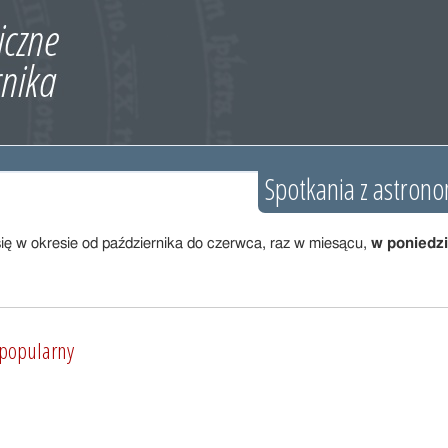
Spotkania z astron
ę w okresie od października do czerwca, raz w miesącu,
w poniedzia
 popularny