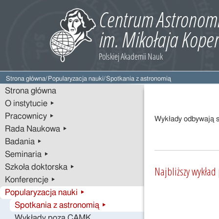
Strona główna
/
Popularyzacja nauki
/
Spotkania z astronomią
Strona główna
O instytucie ▸
Pracownicy ▸
Wykłady odbywają si
Rada Naukowa ▸
Badania ▸
Seminaria ▸
Szkoła doktorska ▸
Najbliższy wykład
Konferencje ▸
Popularyzacja nauki ▸
Spotkania z astronomią ▸
Wykłady poza CAMK