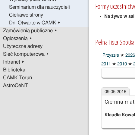
Formy uczestnictw
Seminarium dla nauczycieli
Ciekawe strony
Na żywo w sal
Dni Otwarte w CAMK ▸
Zamówienia publiczne ▸
Ogłoszenia ▸
Pełna lista Spotk
Użyteczne adresy
Sieć komputerowa ▸
Przyszłe
★
2026
Intranet ▸
2016
2011
★
2010
★
2
Biblioteka
CAMK Toruń
AstroCeNT
09.05.2016
Ciemna mate
Klaudia Kowa